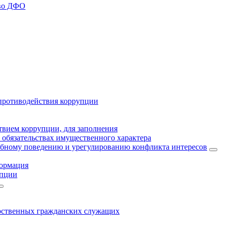
тво ДФО
противодействия коррупции
твием коррупции, для заполнения
и обязательствах имущественного характера
ебному поведению и урегулированию конфликта интересов
формация
упции
арственных гражданских служащих