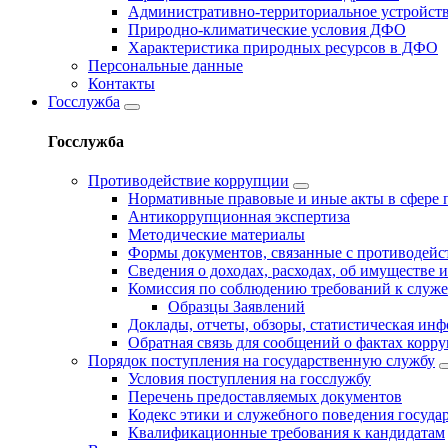
Административно-территориальное устройс
Природно-климатические условия ДФО
Характеристика природных ресурсов в ДФО
Персональные данные
Контакты
Госслужба
Госслужба
Противодействие коррупции
Нормативные правовые и иные акты в сфере 
Антикоррупционная экспертиза
Методические материалы
Формы документов, связанные с противодейс
Сведения о доходах, расходах, об имуществе 
Комиссия по соблюдению требований к служ
Образцы Заявлений
Доклады, отчеты, обзоры, статистическая ин
Обратная связь для сообщений о фактах корр
Порядок поступления на государственную службу
Условия поступления на госслужбу
Перечень предоставляемых документов
Кодекс этики и служебного поведения госуд
Квалификационные требования к кандидатам