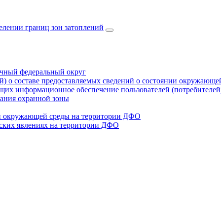
елении границ зон затоплений
очный федеральный округ
) о составе предоставляемых сведений о состоянии окружающей 
щих информационное обеспечение пользователей (потребителей
вания охранной зоны
ии окружающей среды на территории ДФО
ских явлениях на территории ДФО