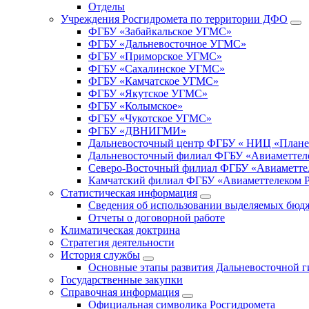
Отделы
Учреждения Росгидромета по территории ДФО
ФГБУ «Забайкальское УГМС»
ФГБУ «Дальневосточное УГМС»
ФГБУ «Приморское УГМС»
ФГБУ «Сахалинское УГМС»
ФГБУ «Камчатское УГМС»
ФГБУ «Якутское УГМС»
ФГБУ «Колымское»
ФГБУ «Чукотское УГМС»
ФГБУ «ДВНИГМИ»
Дальневосточный центр ФГБУ « НИЦ «Плане
Дальневосточный филиал ФГБУ «Авиаметтел
Северо-Восточный филиал ФГБУ «Авиаметте
Камчатский филиал ФГБУ «Авиаметтелеком Р
Статистическая информация
Сведения об использовании выделяемых бюд
Отчеты о договорной работе
Климатическая доктрина
Стратегия деятельности
История службы
Основные этапы развития Дальневосточной 
Государственные закупки
Справочная информация
Официальная символика Росгидромета