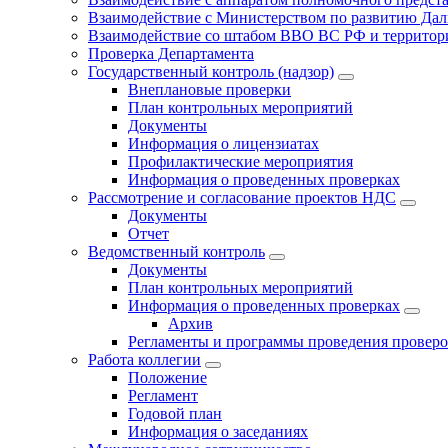
Взаимодействие с Министерством по развитию Дал
Взаимодействие со штабом ВВО ВС РФ и территор
Проверка Департамента
Государственный контроль (надзор)
Внеплановые проверки
План контрольных мероприятий
Документы
Информация о лицензиатах
Профилактические мероприятия
Информация о проведенных проверках
Рассмотрение и согласование проектов НДС
Документы
Отчет
Ведомственный контроль
Документы
План контрольных мероприятий
Информация о проведенных проверках
Архив
Регламенты и программы проведения провер
Работа коллегии
Положение
Регламент
Годовой план
Информация о заседаниях