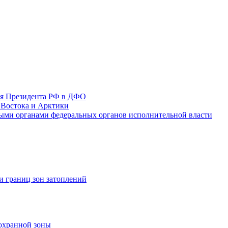
ля Президента РФ в ДФО
 Востока и Арктики
ыми органами федеральных органов исполнительной власти
и границ зон затоплений
охранной зоны