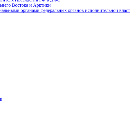
ьнего Востока и Арктики
иальными органами федеральных органов исполнительной влас
ок