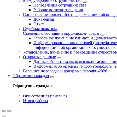
Международное сотрудничество
Направления сотрудничества
Рабочие встречи, заседания
Согласование заявлений с предложениями об опред
Документы
Отчет
Судебная практика
Сведения о состоянии окружающей среды
Глобальное изменение климата и Дальневост
Информирование пользователей (потребителей
информации и об организациях, осуществляю
Установление, изменение и прекращение существо
Открытые данные
Данные об экстремально высоком загрязнен
Информация об опасных гидрометеорологиче
Весеннее половодье и дождевые паводки-2026
Обращения граждан
Обращения граждан
Общественная приемная
Итоги работы