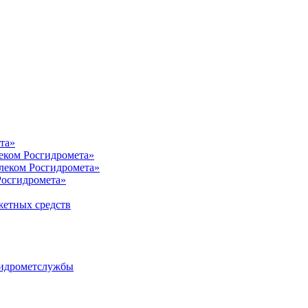
та»
еком Росгидромета»
леком Росгидромета»
осгидромета»
жетных средств
гидрометслужбы