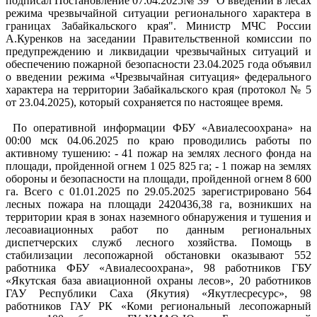
подписал Постановление 07.04.2025№ 39 "О введении в лесах
режима чрезвычайной ситуации регионального характера в
границах Забайкальского края". Министр МЧС России
А.Куренков на заседании Правительственной комиссии по
предупреждению и ликвидации чрезвычайных ситуаций и
обеспечению пожарной безопасности 23.04.2025 года объявил
о введении режима «Чрезвычайная ситуация» федерального
характера на территории Забайкальского края (протокол № 5
от 23.04.2025), который сохраняется по настоящее время.
По оперативной информации ФБУ «Авиалесоохрана» на
00:00 мск 04.06.2025 по краю проводились работы по
активному тушению: - 41 пожар на землях лесного фонда на
площади, пройденной огнем 1 025 825 га; - 1 пожар на землях
обороны и безопасности на площади, пройденной огнем 8 600
га. Всего с 01.01.2025 по 29.05.2025 зарегистрировано 564
лесных пожара на площади 2420436,38 га, возникших на
территории края в зонах наземного обнаружения и тушения и
лесоавиационных работ по данным региональных
диспетчерских служб лесного хозяйства. Помощь в
стабилизации лесопожарной обстановки оказывают 552
работника ФБУ «Авиалесоохрана», 98 работников ГБУ
«Якутская база авиационной охраны лесов», 20 работников
ГАУ Республики Саха (Якутия) «Якутлесресурс», 98
работников ГАУ РК «Коми региональный лесопожарный